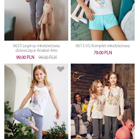
6623 Leginsy młodzieżowy
6613-5G Komplet młodzieżowy
dziewczęce Anabel Arto
79.00 PLN
99.00 PLN
99.00 PLN