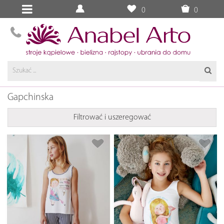
0
0
Gapchinska
Filtrować i uszeregować