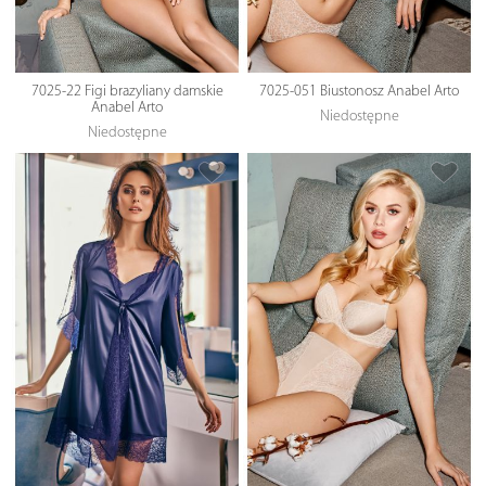
7025-22 Figi brazyliany damskie
7025-051 Biustonosz Anabel Arto
Anabel Arto
Niedostępne
Niedostępne