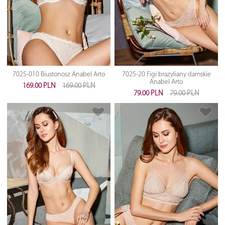
7025-010 Biustonosz Anabel Arto
7025-20 Figi brazyliany damskie
Anabel Arto
169.00 PLN
169.00 PLN
79.00 PLN
79.00 PLN