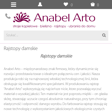
0
0
Rajstopy damskie
Rajstopy
damskie
Anabel Arto – międzynarodowy znak firmowy, który dynamicznie się
rozwija i przedstawia towar o idealnym połączeniu cen i jakości. Nasza
produkcja robi się na najnowszej włoskiej technologicznej linii, która
obsługuje się kwalifikowanymi specjalistami. W produkowaniu rajstop
"Anabel Arto" wykorzystują się najcieńsze nicie, ktore pozwalają wyczuć
materiał o wysokiej jakości. Ten materiał nie jest poprostu miękki – on głaska
skórę, stwarzając uczucie czegoś absolutnie naturalnego, przy tym chroniąc
elastyczność i odporność danego wyrobu. Do farbowania rajstop stosują się
nowe technologię z wykorzystaniem jakościowych ekologicznie czystych