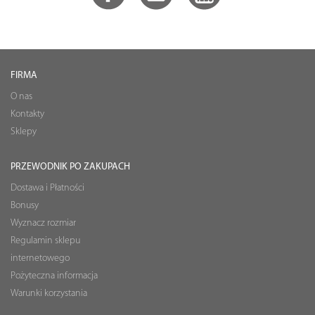
FIRMA
O nas
Kontakty
Sklepy
PRZEWODNIK PO ZAKUPACH
Dostawa i Płatności
Bonusy
Wyznacz rozmiar
Regulamin sklepu
internetowego
Pożyteczna informacja
Warunki korzystania