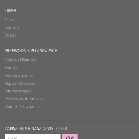
FIRMA
O nas
Kontakty
Sklepy
PRZEWODNIK PO ZAKUPACH
Dostawa i Płatności
Bonusy
Wyznacz rozmiar
Regulamin sklepu
internetowego
Pożyteczna informacja
Warunki korzystania
ZAPISZ SIĘ NA NASZ NEWSLETTER