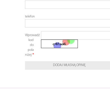
telefon
Wprowadź
kod
do
pola
niżej
DODAJ WŁASNĄ OPINIĘ