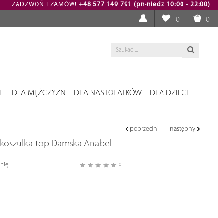
ZADZWOŃ I ZAMÓW!
+48 577 149 791 (pn-niedz 10:00 - 22:00)
0
0
E
DLA MĘŻCZYZN
DLA NASTOLATKÓW
DLA DZIECI
poprzedni
następny
koszulka-top Damska Anabel
nię
0