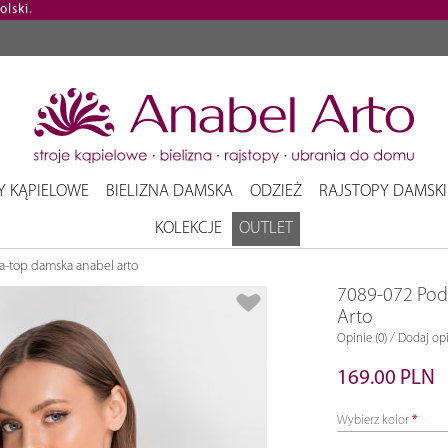
lski.
Y KĄPIELOWE
BIELIZNA DAMSKA
ODZIEŻ
RAJSTOPY DAMSKI
KOLEKCJE
OUTLET
-top damska anabel arto
7089-072 Pod
Arto
/
Opinie (0)
Dodaj opi
169.00 PLN
Wybierz kolor