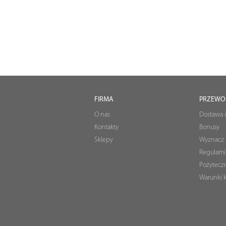
FIRMA
PRZEWO
O nas
Dostawa i
Kontakty
Bonusy
Sklepy
Wyznacz 
Regulami
Pożyteczn
Warunki k