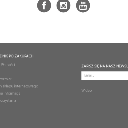
DNIK PO ZAKUPACH
 Płatności
ZAPISZ SIĘ NA NASZ NEWS
rozmiar
n sklepu internetowego
Wideo
a informacja
orzystania