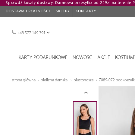
Sprawdź koszty dostawy. Darmowa przesyłka od 229zl na terenie Po
DOSTAWA I PŁATNOŚCI
SKLEPY
KONTAKTY
+48 577 149 791
KARTY PODARUNKOWE
NOWOŚC
AKCJE
KOSTIUM
strona główna
bielizna damska
biustonosze
7089-072 podkoszulka