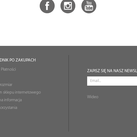
DNIK PO ZAKUPACH
 Płatności
ZAPISZ SIĘ NA NASZ NEWS
rozmiar
n sklepu internetowego
Wideo
a informacja
orzystania