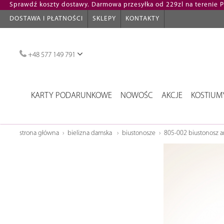
Sprawdź koszty dostawy. Darmowa przesyłka od 229zl na terenie Po
DOSTAWA I PŁATNOŚCI
SKLEPY
KONTAKTY
+48 577 149 791
KARTY PODARUNKOWE
NOWOŚC
AKCJE
KOSTIUM
strona główna
bielizna damska
biustonosze
805-002 biustonosz a