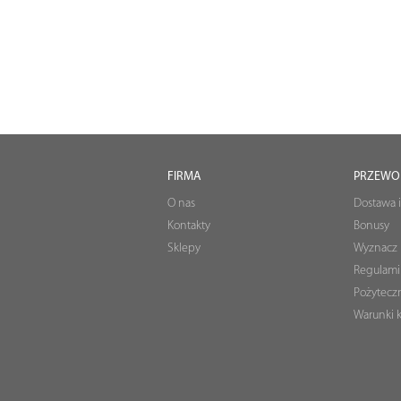
FIRMA
PRZEWO
O nas
Dostawa i
Kontakty
Bonusy
Sklepy
Wyznacz 
Regulami
Pożyteczn
Warunki k