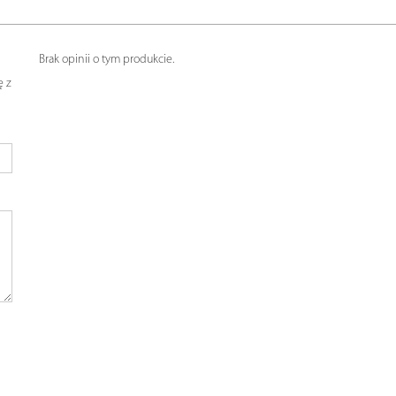
Brak opinii o tym produkcie.
ę z