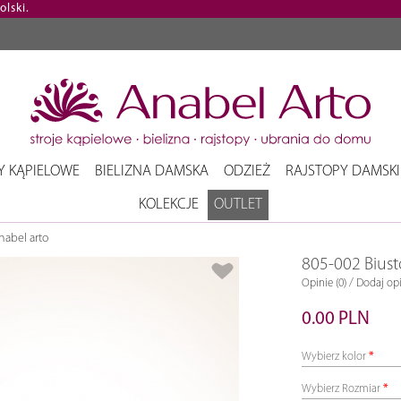
lski.
Y KĄPIELOWE
BIELIZNA DAMSKA
ODZIEŻ
RAJSTOPY DAMSKI
KOLEKCJE
OUTLET
nabel arto
805-002 Biust
/
Opinie (0)
Dodaj opi
0.00 PLN
Wybierz kolor
Wybierz Rozmiar