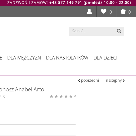
ZADZWOŃ I ZAMÓW!
+48 577 149 791 (pn-niedz 10:00 - 22:00)
0
0
E
DLA MĘŻCZYZN
DLA NASTOLATKÓW
DLA DZIECI
poprzedni
następny
onosz Anabel Arto
nię
0