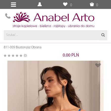
0
0
811-009 Biustonosz Obrana
0.00 PLN
(0)