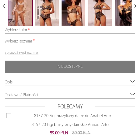
Wybierz kolor
Wybierz Rozmiar
Sprawdź swój rozmiar
NIEDOSTĘPNE
Opis
Dostawa / Płatności
POLECAMY
8157-20 Figi brazyliany damskie Anabel Arto
89.00 PLN
89.00 PLN