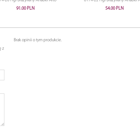
74-20 Figi Brazyliany Anabel Arto
8174-22 Figi Brazyliany Anabel A
91.00 PLN
54.00 PLN
Brak opinii o tym produkcie.
ę z