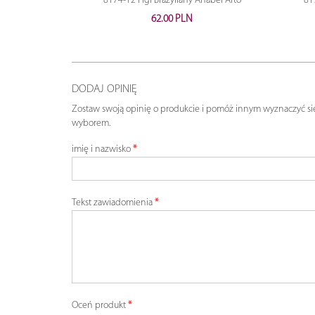
8174-12 Figi Brazyliany Anabel Arto
81
62.00 PLN
DODAJ OPINIĘ
Zostaw swoją opinię o produkcie i pomóż innym wyznaczyć si
wyborem.
imię i nazwisko
Tekst zawiadomienia
Oceń produkt