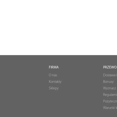
FIRMA
PRZEWO
O nas
Dostawa i
Kontakty
Bonusy
Sklepy
Wyznacz 
Regulami
Pożyteczn
Warunki k