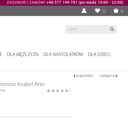
ZADZWOŃ I ZAMÓW!
+48 577 149 791 (pn-niedz 10:00 - 22:00)
0
0
E
DLA MĘŻCZYZN
DLA NASTOLATKÓW
DLA DZIECI
poprzedni
następny
stonosz Anabel Arto
nię
0