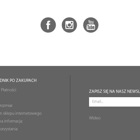
DNIK PO ZAKUPACH
 Płatności
ZAPISZ SIĘ NA NASZ NEWS
rozmiar
n sklepu internetowego
Wideo
a informacja
orzystania