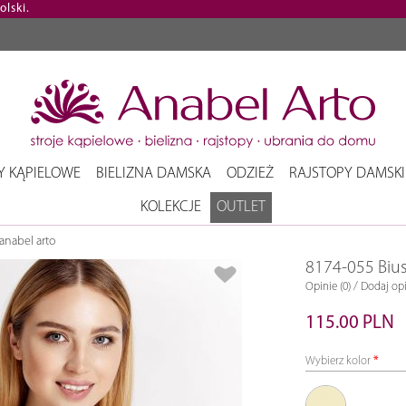
lski.
Y KĄPIELOWE
BIELIZNA DAMSKA
ODZIEŻ
RAJSTOPY DAMSKI
KOLEKCJE
OUTLET
anabel arto
8174-055 Biu
/
Opinie (0)
Dodaj opi
115.00 PLN
Wybierz kolor