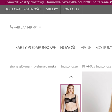
Sprawdź koszty dostawy. Darmowa przesyłka od 229zl na terenie Po
DOSTAWA I PŁATNOŚCI
SKLEPY
KONTAKTY
+48 577 149 791
KARTY PODARUNKOWE
NOWOŚC
AKCJE
KOSTIUM
strona główna
bielizna damska
biustonosze
8174-055 biustonosz 