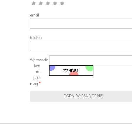
email
telefon
Wprowadź
kod
do
pola
niżej
DODAJ WŁASNĄ OPINIĘ