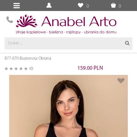
0
0
877-070 Biustonosz Obrana
159.00 PLN
(0)