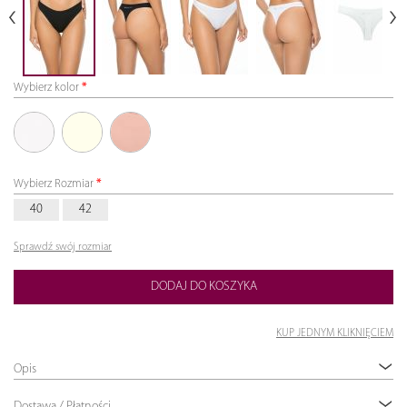
Wybierz kolor
02 biały
03
101
Wybierz Rozmiar
szampan
mistyczna
róża
40
42
Sprawdź swój rozmiar
DODAJ DO KOSZYKA
KUP JEDNYM KLIKNIĘCIEM
Opis
Dostawa / Płatności