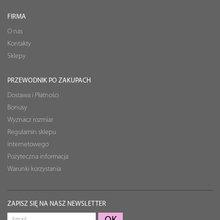
FIRMA
O nas
Kontakty
Sklepy
PRZEWODNIK PO ZAKUPACH
Dostawa i Płatności
Bonusy
Wyznacz rozmiar
Regulamin sklepu
internetowego
Pożyteczna informacja
Warunki korzystania
ZAPISZ SIĘ NA NASZ NEWSLETTER