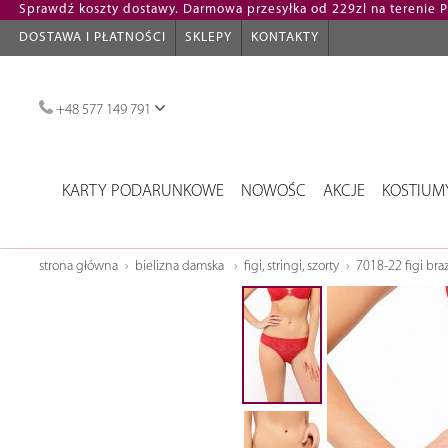
Sprawdź koszty dostawy. Darmowa przesyłka od 229zl na terenie Po
DOSTAWA I PŁATNOŚCI
SKLEPY
KONTAKTY
+48 577 149 791
KARTY PODARUNKOWE
NOWOŚC
AKCJE
KOSTIUM
strona główna
bielizna damska
figi, stringi, szorty
7018-22 figi bra