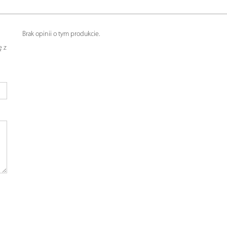
Brak opinii o tym produkcie.
ę z