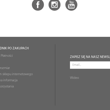
DNIK PO ZAKUPACH
 Płatności
ZAPISZ SIĘ NA NASZ NEWS
rozmiar
n sklepu internetowego
Wideo
a informacja
orzystania