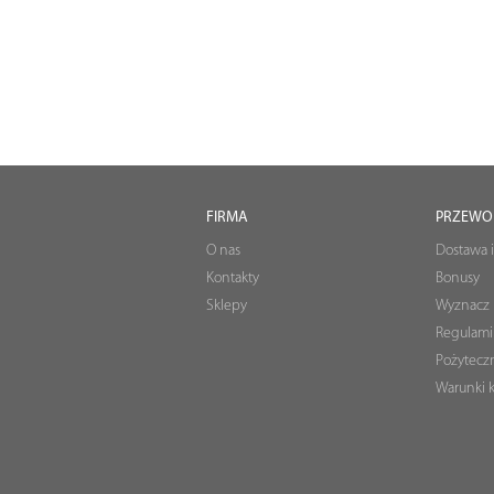
FIRMA
PRZEWO
O nas
Dostawa i
Kontakty
Bonusy
Sklepy
Wyznacz 
Regulami
Pożyteczn
Warunki k