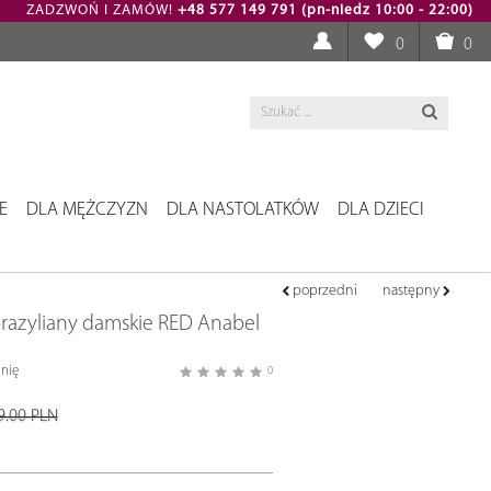
ZADZWOŃ I ZAMÓW!
+48 577 149 791 (pn-niedz 10:00 - 22:00)
0
0
E
DLA MĘŻCZYZN
DLA NASTOLATKÓW
DLA DZIECI
poprzedni
następny
brazyliany damskie RED Anabel
nię
0
9.00 PLN