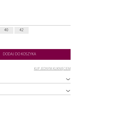
40
42
DODAJ DO KOSZYKA
KUP JEDNYM KLIKNIĘCIEM