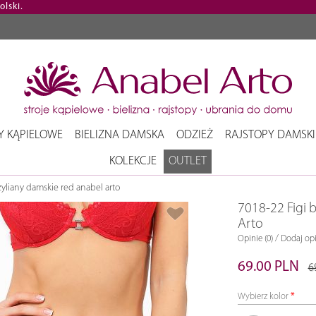
lski.
Y KĄPIELOWE
BIELIZNA DAMSKA
ODZIEŻ
RAJSTOPY DAMSKI
KOLEKCJE
OUTLET
zyliany damskie red anabel arto
7018-22 Figi 
Arto
/
Opinie (0)
Dodaj opi
69.00 PLN
6
Wybierz kolor