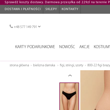
Sprawdź koszty dostawy. Darmowa przesyłka od 229zl na terenie Po
DOSTAWA I PŁATNOŚCI
SKLEPY
KONTAKTY
+48 577 149 791
KARTY PODARUNKOWE
NOWOŚC
AKCJE
KOSTIUM
strona główna
bielizna damska
figi, stringi, szorty
800-22 figi brazy