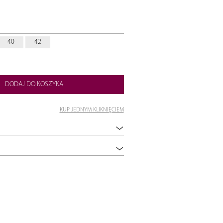
40
42
DODAJ DO KOSZYKA
KUP JEDNYM KLIKNIĘCIEM