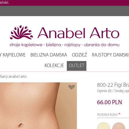
lski.
Y KĄPIELOWE
BIELIZNA DAMSKA
ODZIEŻ
RAJSTOPY DAMSKI
KOLEKCJE
OUTLET
liany anabel arto
800-22 Figi B
/
Opinie (0)
Dodaj opi
66.00 PLN
Wybierz kolor