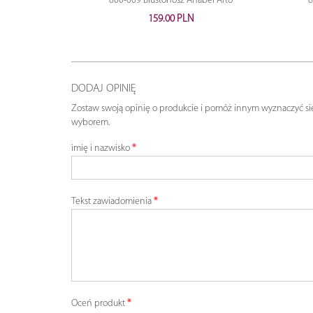
800-009 Biustonosz Anabel Arto
8
159.00 PLN
DODAJ OPINIĘ
Zostaw swoją opinię o produkcie i pomóż innym wyznaczyć si
wyborem.
imię i nazwisko
Tekst zawiadomienia
Oceń produkt