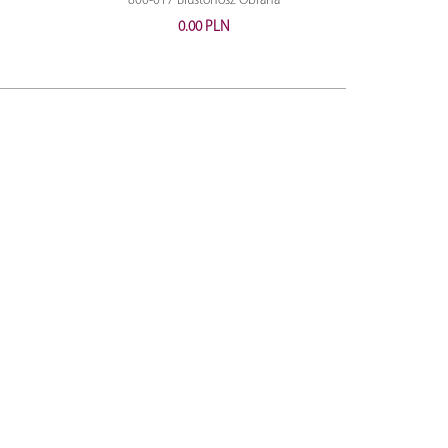
800-017 Biustonosz Obrana
800-010 
0.00 PLN