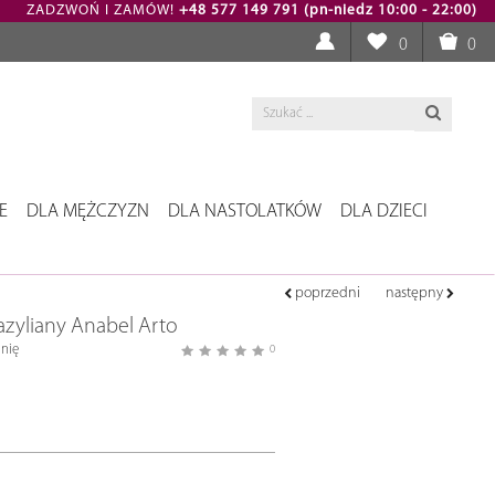
ZADZWOŃ I ZAMÓW!
+48 577 149 791 (pn-niedz 10:00 - 22:00)
0
0
E
DLA MĘŻCZYZN
DLA NASTOLATKÓW
DLA DZIECI
poprzedni
następny
razyliany Anabel Arto
nię
0