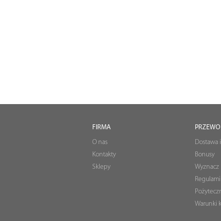
FIRMA
PRZEWO
O nas
Dostawa i
Kontakty
Bonusy
Sklepy
Wyznacz 
Regulami
Pożyteczn
Warunki k