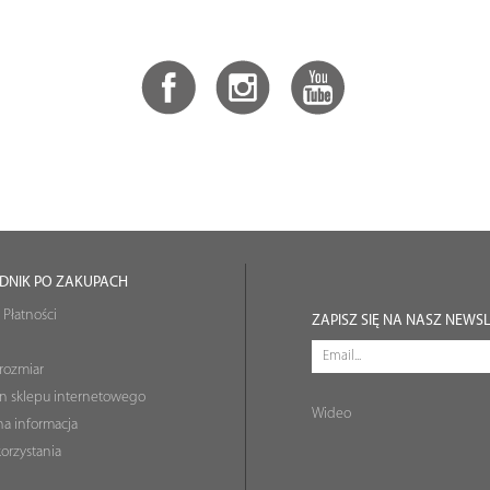
DNIK PO ZAKUPACH
 Płatności
ZAPISZ SIĘ NA NASZ NEWS
rozmiar
n sklepu internetowego
Wideo
a informacja
orzystania