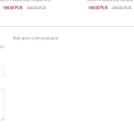
00-011 Biustonosz Anabel Arto
800-016 Biustonosz Obrana
169.00 PLN
169.00 PLN
169.00 PLN
169.00 PLN
Brak opinii o tym produkcie.
ę z