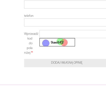
telefon
Wprowadź
kod
do
pola
niżej
DODAJ WŁASNĄ OPINIĘ