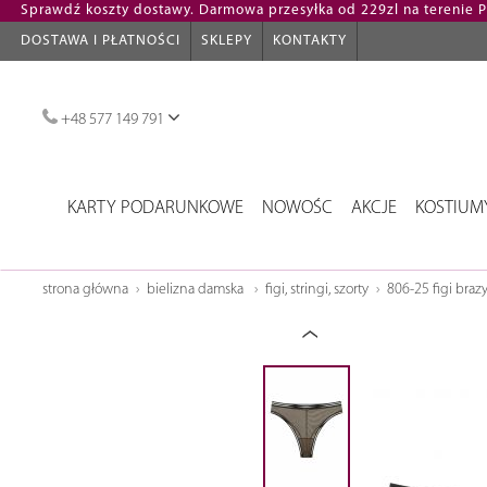
Sprawdź koszty dostawy. Darmowa przesyłka od 229zl na terenie Po
DOSTAWA I PŁATNOŚCI
SKLEPY
KONTAKTY
+48 577 149 791
KARTY PODARUNKOWE
NOWOŚC
AKCJE
KOSTIUM
strona główna
bielizna damska
figi, stringi, szorty
806-25 figi braz