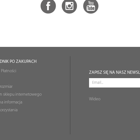
DNIK PO ZAKUPACH
 Płatności
ZAPISZ SIĘ NA NASZ NEWS
rozmiar
n sklepu internetowego
Wideo
a informacja
orzystania