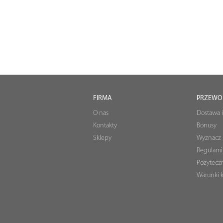
FIRMA
PRZEWO
O nas
Dostawa i
Kontakty
Bonusy
Sklepy
Wyznacz 
Regulami
Pożyteczn
Warunki k