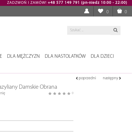
ZADZWOŃ I ZAMÓW!
+48 577 149 791 (pn-niedz 10:00 - 22:00)
0
0
E
DLA MĘŻCZYZN
DLA NASTOLATKÓW
DLA DZIECI
poprzedni
następny
razyliany Damskie Obrana
nię
0