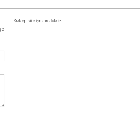
Brak opinii o tym produkcie.
ę z