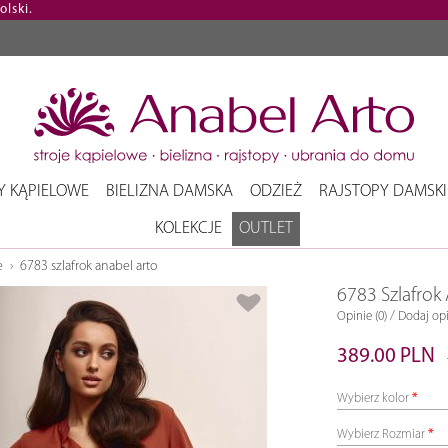
lski.
Y KĄPIELOWE
BIELIZNA DAMSKA
ODZIEŻ
RAJSTOPY DAMSKI
KOLEKCJE
OUTLET
e
6783 szlafrok anabel arto
6783 Szlafrok
/
Opinie (0)
Dodaj opi
389.00 PLN
Wybierz kolor
Wybierz Rozmiar