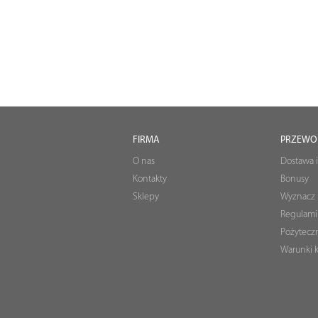
FIRMA
PRZEWO
O nas
Dostawa i
Kontakty
Bonusy
Sklepy
Wyznacz 
Regulami
Pożyteczn
Warunki k