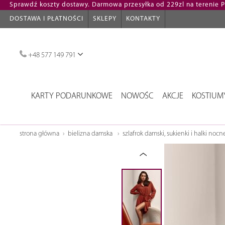
Sprawdź koszty dostawy. Darmowa przesyłka od 229zl na terenie Po
DOSTAWA I PŁATNOŚCI
SKLEPY
KONTAKTY
+48 577 149 791
KARTY PODARUNKOWE
NOWOŚC
AKCJE
KOSTIUM
strona główna
bielizna damska
szlafrok damski, sukienki i halki nocn