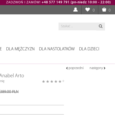
ZADZWOŃ I ZAMÓW!
+48 577 149 791 (pn-niedz 10:00 - 22:00)
0
0
E
DLA MĘŻCZYZN
DLA NASTOLATKÓW
DLA DZIECI
poprzedni
następny
 Anabel Arto
nię
0
389.00 PLN