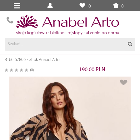
0
0
8166-6780 Szlafrok Anabel Arto
190.00 PLN
(0)