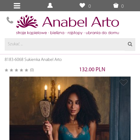
0
0
8183-6068 Sukienka Anabel Arto
132.00 PLN
(0)