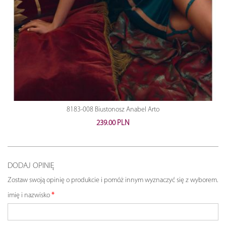
8183-008 Biustonosz Anabel Arto
239.00 PLN
DODAJ OPINIĘ
Zostaw swoją opinię o produkcie i pomóż innym wyznaczyć się z wyborem.
imię i nazwisko