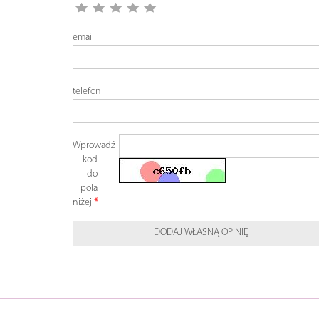
email
telefon
Wprowadź
kod
do
pola
niżej
DODAJ WŁASNĄ OPINIĘ