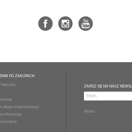
DNIK PO ZAKUPACH
 Płatności
ZAPISZ SIĘ NA NASZ NEWS
rozmiar
n sklepu internetowego
Wideo
a informacja
orzystania