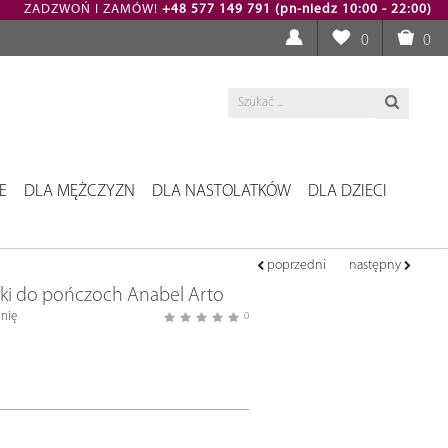
ZADZWOŃ I ZAMÓW!
+48 577 149 791 (pn-niedz 10:00 - 22:00)
0
0
E
DLA MĘŻCZYZN
DLA NASTOLATKÓW
DLA DZIECI
poprzedni
następny
ski do pończoch Anabel Arto
nię
0