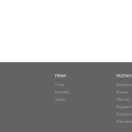
FIRMA
PRZEWO
O nas
Dostawa i
Kontakty
Bonusy
Sklepy
Wyznacz 
Regulami
Pożyteczn
Warunki k