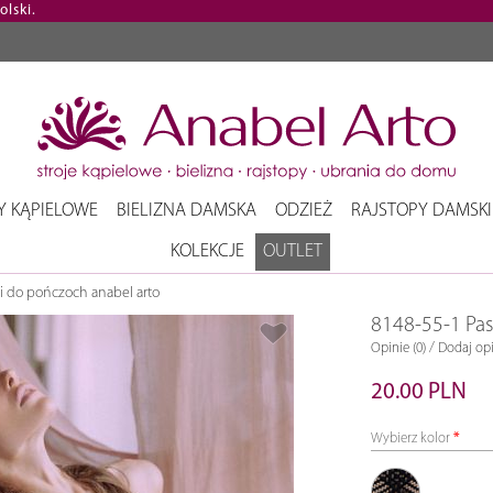
lski.
Y KĄPIELOWE
BIELIZNA DAMSKA
ODZIEŻ
RAJSTOPY DAMSKI
KOLEKCJE
OUTLET
i do pończoch anabel arto
8148-55-1 Pa
/
Opinie (0)
Dodaj opi
20.00 PLN
Wybierz kolor