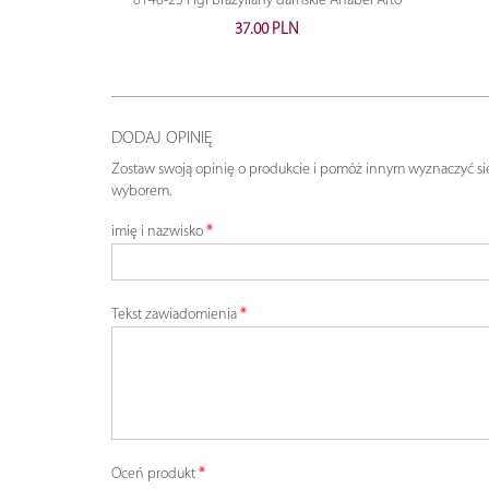
8148-25 Figi brazyliany damskie Anabel Arto
37.00 PLN
DODAJ OPINIĘ
Zostaw swoją opinię o produkcie i pomóż innym wyznaczyć si
wyborem.
imię i nazwisko
Tekst zawiadomienia
Oceń produkt