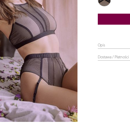
01
czarny
Opis
Dostawa / Płatności