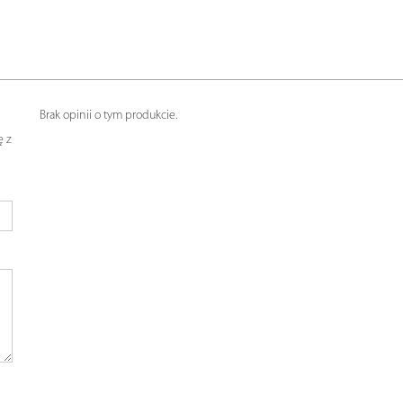
Brak opinii o tym produkcie.
ę z