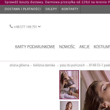
Sprawdź koszty dostawy. Darmowa przesyłka od 229zl na terenie Po
DOSTAWA I PŁATNOŚCI
SKLEPY
KONTAKTY
+48 577 149 791
KARTY PODARUNKOWE
NOWOŚC
AKCJE
KOSTIUM
strona główna
bielizna damska
pasy do pończoch
8148-55-1 pask