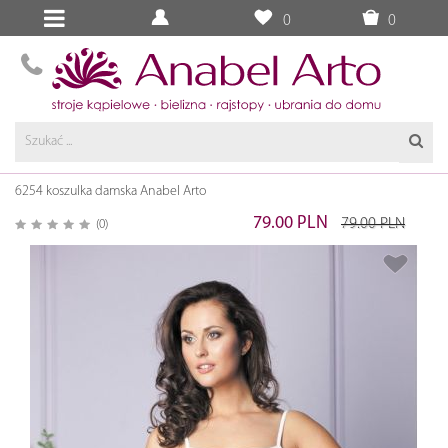
0
0
6254 koszulka damska Anabel Arto
79.00 PLN
79.00 PLN
(0)