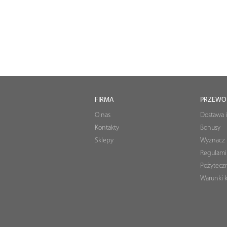
FIRMA
PRZEWO
O nas
Dostawa i
Kontakty
Bonusy
Sklepy
Wyznacz 
Regulami
Pożyteczn
Warunki k