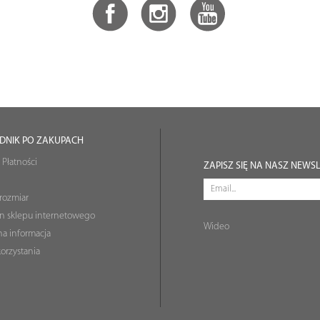
DNIK PO ZAKUPACH
 Płatności
ZAPISZ SIĘ NA NASZ NEWS
rozmiar
n sklepu internetowego
Wideo
a informacja
orzystania