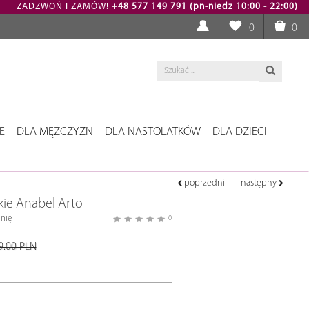
ZADZWOŃ I ZAMÓW!
+48 577 149 791 (pn-niedz 10:00 - 22:00)
0
0
E
DLA MĘŻCZYZN
DLA NASTOLATKÓW
DLA DZIECI
poprzedni
następny
kie Anabel Arto
nię
0
9.00 PLN