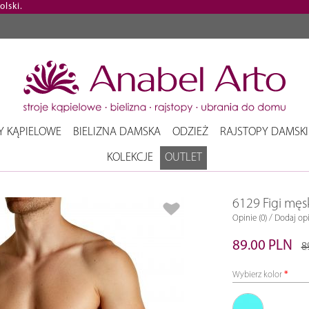
lski.
Y KĄPIELOWE
BIELIZNA DAMSKA
ODZIEŻ
RAJSTOPY DAMSKI
KOLEKCJE
OUTLET
6129 Figi męs
/
Opinie (0)
Dodaj opi
89.00 PLN
8
Wybierz kolor