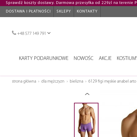
Sprawdź koszty dostawy. Darmowa przesyłka od 229zl na terenie Po
DOSTAWA I PŁATNOŚCI
SKLEPY
KONTAKTY
+48 577 149 791
KARTY PODARUNKOWE
NOWOŚC
AKCJE
KOSTIUM
strona główna
dla mężczyzn
bielizna
6129 figi męskie anabel arto