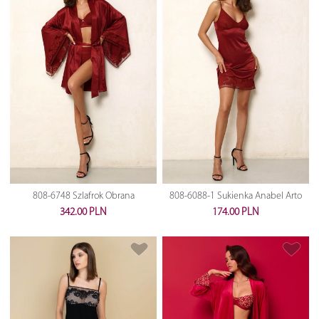
808-6748 Szlafrok Obrana
808-6088-1 Sukienka Anabel Arto
342.00 PLN
174.00 PLN