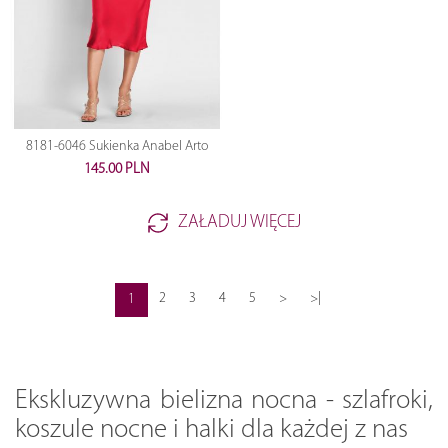
8181-6046 Sukienka Anabel Arto
145.00 PLN
ZAŁADUJ WIĘCEJ
2
3
4
5
>
>|
1
Ekskluzywna bielizna nocna - szlafroki,
koszule nocne i halki dla każdej z nas