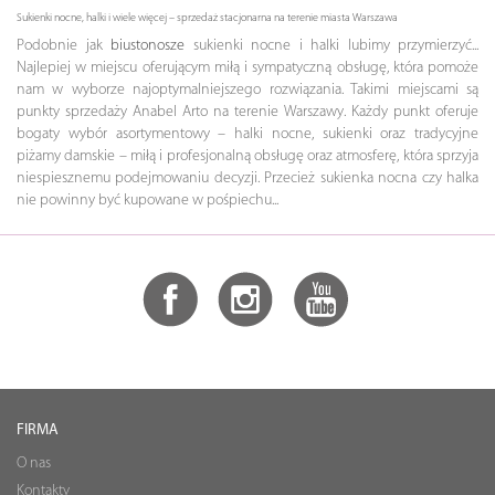
Sukienki nocne, halki i wiele więcej – sprzedaż stacjonarna na terenie miasta Warszawa
Podobnie jak
biustonosze
sukienki nocne i halki lubimy przymierzyć...
Najlepiej w miejscu oferującym miłą i sympatyczną obsługę, która pomoże
nam w wyborze najoptymalniejszego rozwiązania. Takimi miejscami są
punkty sprzedaży Anabel Arto na terenie Warszawy. Każdy punkt oferuje
bogaty wybór asortymentowy – halki nocne, sukienki oraz tradycyjne
piżamy damskie – miłą i profesjonalną obsługę oraz atmosferę, która sprzyja
niespiesznemu podejmowaniu decyzji. Przecież sukienka nocna czy halka
nie powinny być kupowane w pośpiechu...
FIRMA
O nas
Kontakty