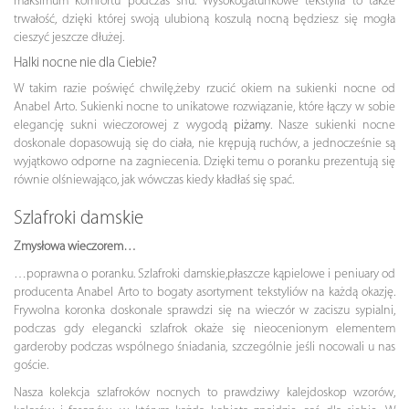
maksimum komfortu podczas snu. Wysokogatunkowe tekstylia to także
trwałość, dzięki której swoją ulubioną koszulą nocną będziesz się mogła
cieszyć jeszcze dłużej.
Halki nocne nie dla Ciebie?
W takim razie poświęć chwilę,żeby rzucić okiem na sukienki nocne od
Anabel Arto. Sukienki nocne to unikatowe rozwiązanie, które łączy w sobie
elegancję sukni wieczorowej z wygodą
piżamy
. Nasze sukienki nocne
doskonale dopasowują się do ciała, nie krępują ruchów, a jednocześnie są
wyjątkowo odporne na zagniecenia. Dzięki temu o poranku prezentują się
równie olśniewająco, jak wówczas kiedy kładłaś się spać.
Szlafroki damskie
Zmysłowa wieczorem…
…poprawna o poranku. Szlafroki damskie,płaszcze kąpielowe i peniuary od
producenta Anabel Arto to bogaty asortyment tekstyliów na każdą okazję.
Frywolna koronka doskonale sprawdzi się na wieczór w zaciszu sypialni,
podczas gdy elegancki szlafrok okaże się nieocenionym elementem
garderoby podczas wspólnego śniadania, szczególnie jeśli nocowali u nas
goście.
Nasza kolekcja szlafroków nocnych to prawdziwy kalejdoskop wzorów,