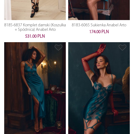
8185-6837 Komplet damski (Koszulka
8183-6065 Sukienka Anabel Arto
+ Spódnica) Anabel Arto
174.00 PLN
531.00 PLN