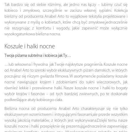
Tak bardzo się od siebie różnimy, ale jedno nas łączy – lubimy czuć się
kobieco i zmysłowo, szczególnie w zaciszu własnej sypialni. Kolekcja
bielizny od producenta Anabel Arto to wyjątkowe tekstylia projektowane i
wykonywane z myślą o kobietach, które chcą być zmysłowe,jednocześnie
nie rezygnując z komfortu i wygody, jakie zapewnić może wyłącznie
wysokogatunkowa bielizna nocna.
Koszule i halki nocne
Twoja piżama subtelna i kobieca jak Ty…
…lub seksowna i frywolna jak Twoje najskrytsze pragnienia. Koszule nocne
od Anabel Arto to szeroki wybór ekskluzywnych piżam damskich, w których
poczujesz się niczym gwiazda filmowa. W asortymencie posiadamy koszule
nocne nawiązujące krojem i zdobieniami do sukni wieczorowych, jak
również lekkie i przewiewne halki. Nasze koszule nocne i halki to bogaty
wybór krojów i fasonów – od tych bardziej zwiewnych, po te doskonale
podkreślające atuty kobiecego ciała.
Bielizna nocna od producenta Anabel Arto charakteryzuje się nie tylko
ekskluzywnym wzornictwem i intrygującymi fasonami,ale przede wszystkim
wysoką jakością materiałów, z których jest wykonywana.Dzięki temu nasze
koszulki nocne i halki przepięknie się prezentują,jednocześnie zapewniając