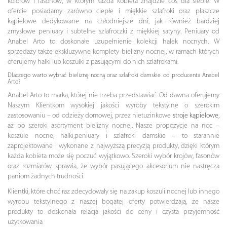
kolorów i fasonów, w którym każda kobieta znajdzie coś dla siebie. W
ofercie posiadamy zarówno ciepłe i miękkie szlafroki oraz płaszcze
kąpielowe dedykowane na chłodniejsze dni, jak również bardziej
zmysłowe peniuary i subtelne szlafroczki z miękkiej satyny. Peniuary od
Anabel Arto to doskonałe uzupełnienie kolekcji halek nocnych. W
sprzedaży także ekskluzywne komplety bielizny nocnej, w ramach których
oferujemy halki lub koszulki z pasującymi do nich szlafrokami.
Dlaczego warto wybrać bieliznę nocną oraz szlafroki damskie od producenta Anabel
Arto?
Anabel Arto to marka, której nie trzeba przedstawiać. Od dawna oferujemy
Naszym Klientkom wysokiej jakości wyroby tekstylne o szerokim
zastosowaniu – od odzieży domowej, przez nietuzinkowe
stroje kąpielowe
,
aż po szeroki asortyment bielizny nocnej. Nasze propozycje na noc –
koszule nocne, halki,peniuary i szlafroki damskie – to starannie
zaprojektowane i wykonane z najwyższą precyzją produkty, dzięki którym
każda kobieta może się poczuć wyjątkowo. Szeroki wybór krojów, fasonów
oraz rozmiarów sprawia, że wybór pasującego akcesorium nie nastręcza
paniom żadnych trudności.
Klientki, które choć raz zdecydowały się na zakup koszuli nocnej lub innego
wyrobu tekstylnego z naszej bogatej oferty potwierdzają, że nasze
produkty to doskonała relacja jakości do ceny i czysta przyjemność
użytkowania