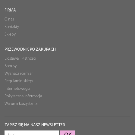
FIRMA
O nas
Kontakty
Sklepy
PRZEWODNIK PO ZAKUPACH
Dostawa i Płatności
Bonusy
Wyznacz rozmiar
Regulamin sklepu
internetowego
Pożyteczna informacja
Warunki korzystania
ZAPISZ SIĘ NA NASZ NEWSLETTER