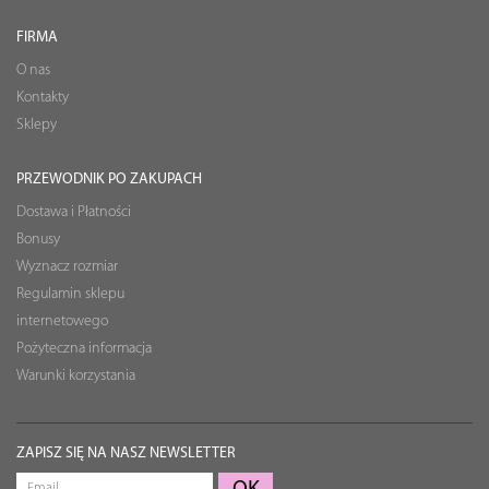
FIRMA
O nas
Kontakty
Sklepy
PRZEWODNIK PO ZAKUPACH
Dostawa i Płatności
Bonusy
Wyznacz rozmiar
Regulamin sklepu
internetowego
Pożyteczna informacja
Warunki korzystania
ZAPISZ SIĘ NA NASZ NEWSLETTER