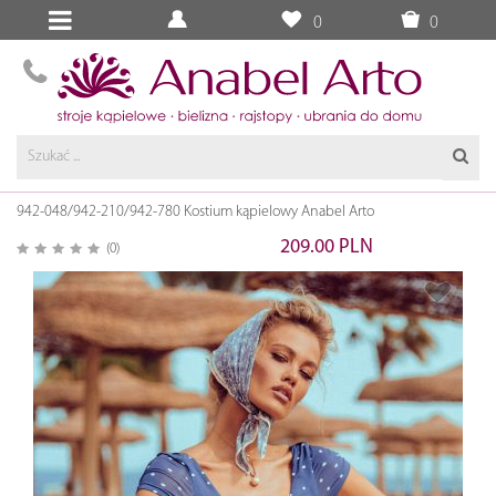
0
0
942-048/942-210/942-780 Kostium kąpielowy Anabel Arto
209.00 PLN
(0)