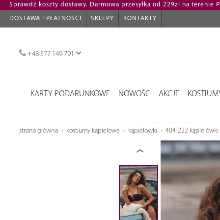
Sprawdź koszty dostawy. Darmowa przesyłka od 229zl na terenie Po
DOSTAWA I PŁATNOŚCI
SKLEPY
KONTAKTY
+48 577 149 791
KARTY PODARUNKOWE
NOWOŚC
AKCJE
KOSTIUM
strona główna
kostiumy kąpielowe
kąpielówki
404-222 kąpielówki 