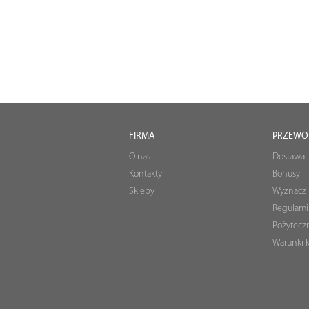
FIRMA
PRZEWO
O nas
Dostawa i
Kontakty
Bonusy
Sklepy
Wyznacz 
Regulami
Pożyteczn
Warunki k