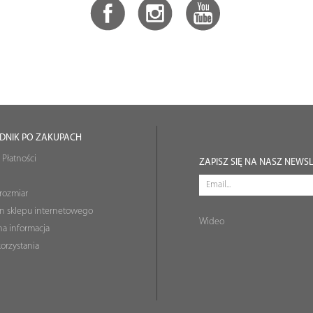
DNIK PO ZAKUPACH
 Płatności
ZAPISZ SIĘ NA NASZ NEWS
rozmiar
n sklepu internetowego
Wideo
a informacja
orzystania