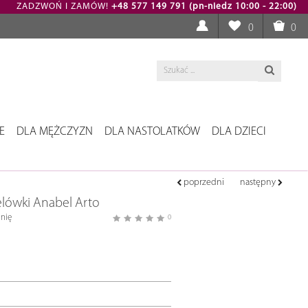
ZADZWOŃ I ZAMÓW!
+48 577 149 791 (pn-niedz 10:00 - 22:00)
0
0
E
DLA MĘŻCZYZN
DLA NASTOLATKÓW
DLA DZIECI
poprzedni
następny
lówki Anabel Arto
nię
0