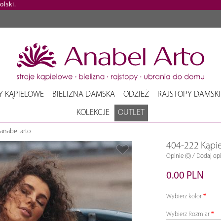
lski.
Y KĄPIELOWE
BIELIZNA DAMSKA
ODZIEŻ
RAJSTOPY DAMSKI
KOLEKCJE
OUTLET
anabel arto
404-222 Kąpie
/
Opinie (0)
Dodaj opi
0.00 PLN
Wybierz kolor
Wybierz Rozmiar