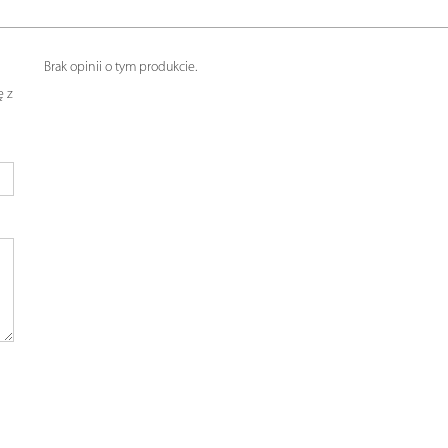
Brak opinii o tym produkcie.
ę z